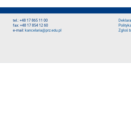
tel.: +48 17 865 11 00
Deklara
fax: +48 17 854 12 60
Polityk
e-mail:
kancelaria@prz.edu.pl
Zgłoś b